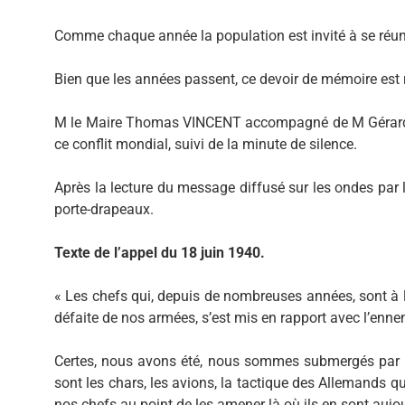
Comme chaque année la population est invité à se réun
Bien que les années passent, ce devoir de mémoire est 
M le Maire Thomas VINCENT accompagné de M Gérard 
ce conflit mondial, suivi de la minute de silence.
Après la lecture du message diffusé sur les ondes par 
porte-drapeaux.
Texte de l’appel du 18 juin 1940.
« Les chefs qui, depuis de nombreuses années, sont à 
défaite de nos armées, s’est mis en rapport avec l’enne
Certes, nous avons été, nous sommes submergés par la 
sont les chars, les avions, la tactique des Allemands qu
nos chefs au point de les amener là où ils en sont aujou