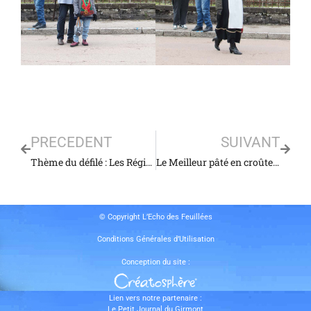
PRECEDENT
SUIVANT
Thème du défilé : Les Régions Françaises
Le Meilleur pâté en croûte à l’andouille du Val-d’Ajol
© Copyright L’Echo des Feuillées
Conditions Générales d’Utilisation
Conception du site :
Lien vers notre partenaire :
Le Petit Journal du Girmont